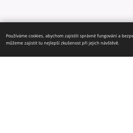
Používáme cookies, abychom zajistili správné fungování a bezp
můžeme zajistit tu nejlepší zkušenost při jejich návštěvě.