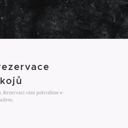
rezervace
kojů
as. Rezervaci vám potvrdíme e-
ailem.