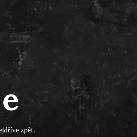
ce
jdříve zpět.