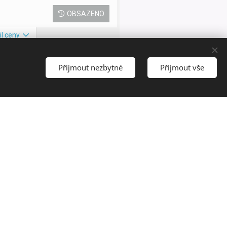
Přijmout nezbytné
Přijmout vše