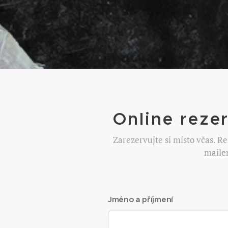
Online reze
Zarezervujte si místo včas. R
maile
Jméno a příjmení