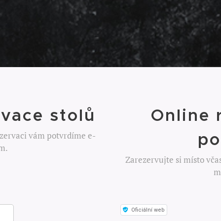
rvace stolů
Online 
po
ezervaci vám potvrdíme e-
m.
Zarezervujte si místo vč
m