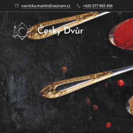
vavricka.martin@seznam.cz
+420 377 965 456
Český Dvůr